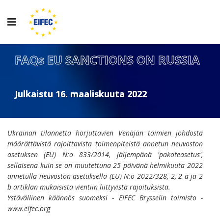
FAQs EU SANCTIONS ON RUSSIA
Julkaistu 16. maaliskuuta 2022
Ukrainan tilannetta
horjuttavien
Venäjän toimien
johdosta
määrättävistä
rajoittavista toimenpiteistä annetun
neuvoston
asetuksen (EU)
N:o
833/2014,
jäljempänä '
pakoteasetus',
sellaisena kuin se on muutettuna
25 päivänä helmikuuta 2022
annetulla neuvoston asetuksella (EU) N:o 2022/328, 2, 2 a ja 2
b artiklan mukaisista vientiin liittyvistä rajoituksista.
Ystävällinen käännös suomeksi - EIFEC Brysselin toimisto -
www.eifec.org