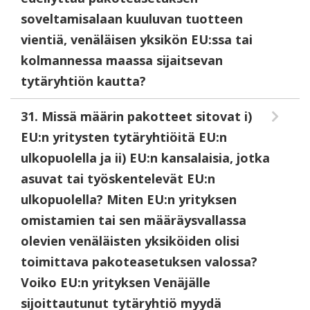
soveltamisalaan kuuluvan tuotteen
vientiä, venäläisen yksikön EU:ssa tai
kolmannessa maassa sijaitsevan
tytäryhtiön kautta?
31. Missä määrin pakotteet sitovat i)
EU:n yritysten tytäryhtiöitä EU:n
ulkopuolella ja ii) EU:n kansalaisia, jotka
asuvat tai työskentelevät EU:n
ulkopuolella? Miten EU:n yrityksen
omistamien tai sen määräysvallassa
olevien venäläisten yksiköiden olisi
toimittava pakoteasetuksen valossa?
Voiko EU:n yrityksen Venäjälle
sijoittautunut tytäryhtiö myydä