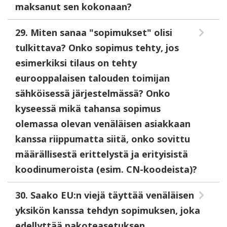
maksanut sen kokonaan?
29. Miten sanaa "sopimukset" olisi
tulkittava? Onko sopimus tehty, jos
esimerkiksi tilaus on tehty
eurooppalaisen talouden toimijan
sähköisessä järjestelmässä? Onko
kyseessä mikä tahansa sopimus
olemassa olevan venäläisen asiakkaan
kanssa riippumatta siitä, onko sovittu
määrällisestä erittelystä ja erityisistä
koodinumeroista (esim. CN-koodeista)?
30. Saako EU:n viejä täyttää venäläisen
yksikön kanssa tehdyn sopimuksen, joka
edellyttää pakoteasetuksen