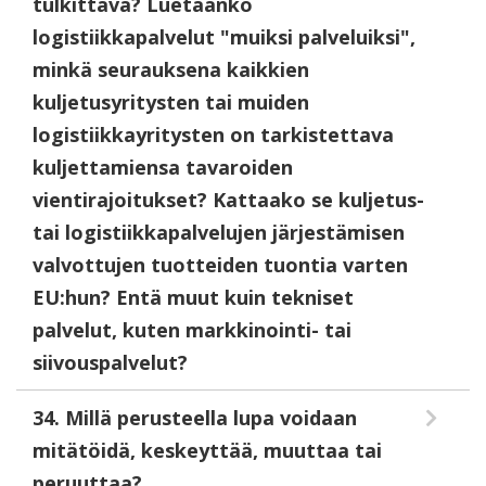
tulkittava? Luetaanko
logistiikkapalvelut "muiksi palveluiksi",
minkä seurauksena kaikkien
kuljetusyritysten tai muiden
logistiikkayritysten on tarkistettava
kuljettamiensa tavaroiden
vientirajoitukset? Kattaako se kuljetus-
tai logistiikkapalvelujen järjestämisen
valvottujen tuotteiden tuontia varten
EU:hun? Entä muut kuin tekniset
palvelut, kuten markkinointi- tai
siivouspalvelut?
34. Millä perusteella lupa voidaan
mitätöidä, keskeyttää, muuttaa tai
peruuttaa?