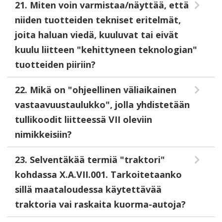
21. Miten voin varmistaa/näyttää, että
niiden tuotteiden tekniset eritelmät,
joita haluan viedä, kuuluvat tai eivät
kuulu liitteen "kehittyneen teknologian"
tuotteiden piiriin?
22. Mikä on "ohjeellinen väliaikainen
vastaavuustaulukko", jolla yhdistetään
tullikoodit liitteessä VII oleviin
nimikkeisiin?
23. Selventäkää termiä "traktori"
kohdassa X.A.VII.001. Tarkoitetaanko
sillä maataloudessa käytettävää
traktoria vai raskaita kuorma-autoja?