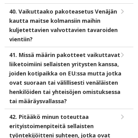
40. Vaikuttaako pakoteasetus Venäjän
kautta maitse kolmansiin maihin
kuljetettavien valvottavien tavaroiden
vientiin?
41. Missä määrin pakotteet vaikuttavat
liiketoimiini sellaisten yritysten kanssa,
joiden kotipaikka on EU:ssa mutta jotka
ovat suoraan tai välillisesti venäläisten
henkilöiden tai yhteisöjen omistuksessa
tai määräysvallassa?
42. Pitääkö minun toteuttaa
erityistoimenpiteitä sellaisten
työntekijöitteni suhteen, jotka ovat