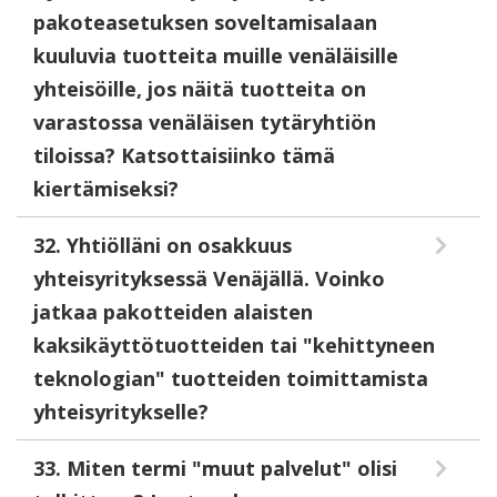
pakoteasetuksen soveltamisalaan
kuuluvia tuotteita muille venäläisille
yhteisöille, jos näitä tuotteita on
varastossa venäläisen tytäryhtiön
tiloissa? Katsottaisiinko tämä
kiertämiseksi?
32. Yhtiölläni on osakkuus
yhteisyrityksessä Venäjällä. Voinko
jatkaa pakotteiden alaisten
kaksikäyttötuotteiden tai "kehittyneen
teknologian" tuotteiden toimittamista
yhteisyritykselle?
33. Miten termi "muut palvelut" olisi