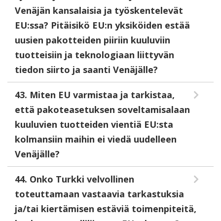
Venäjän kansalaisia ja työskentelevät
EU:ssa? Pitäisikö EU:n yksiköiden estää
uusien pakotteiden piiriin kuuluviin
tuotteisiin ja teknologiaan liittyvän
tiedon siirto ja saanti Venäjälle?
43. Miten EU varmistaa ja tarkistaa,
että pakoteasetuksen soveltamisalaan
kuuluvien tuotteiden vientiä EU:sta
kolmansiin maihin ei viedä uudelleen
Venäjälle?
44. Onko Turkki velvollinen
toteuttamaan vastaavia tarkastuksia
ja/tai kiertämisen estäviä toimenpiteitä,