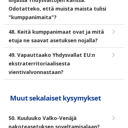
linjassa Yhdysvaltojen kanssa.
Odotatteko, että muista maista tulisi
"kumppanimaita"?
48. Keitä kumppanimaat ovat ja mitä
etuja ne saavat asetuksen nojalla?
49. Vapauttaako Yhdysvallat EU:n
ekstraterritoriaalisesta
vientivalvonnastaan?
Muut sekalaiset kysymykset
50. Kuuluuko Valko-Venäjä
pakoteasetuksen soveltamisalaan?