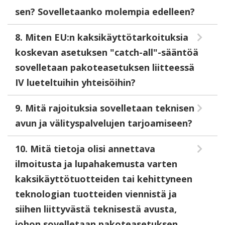
sen? Sovelletaanko molempia edelleen?
8. Miten EU:n kaksikäyttötarkoituksia
koskevan asetuksen "catch-all"-sääntöä
sovelletaan pakoteasetuksen liitteessä
IV lueteltuihin yhteisöihin?
9. Mitä rajoituksia sovelletaan teknisen
avun ja välityspalvelujen tarjoamiseen?
10. Mitä tietoja olisi annettava
ilmoitusta ja lupahakemusta varten
kaksikäyttötuotteiden tai kehittyneen
teknologian tuotteiden viennistä ja
siihen liittyvästä teknisestä avusta,
johon sovelletaan pakoteasetuksen