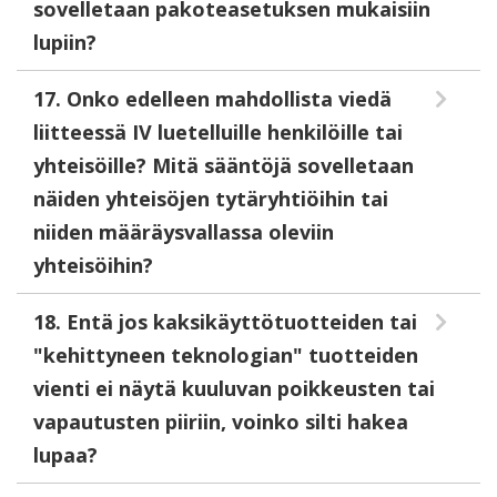
sovelletaan pakoteasetuksen mukaisiin
lupiin?
17. Onko edelleen mahdollista viedä
liitteessä IV luetelluille henkilöille tai
yhteisöille? Mitä sääntöjä sovelletaan
näiden yhteisöjen tytäryhtiöihin tai
niiden määräysvallassa oleviin
yhteisöihin?
18. Entä jos kaksikäyttötuotteiden tai
"kehittyneen teknologian" tuotteiden
vienti ei näytä kuuluvan poikkeusten tai
vapautusten piiriin, voinko silti hakea
lupaa?