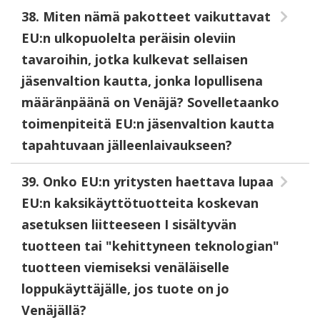
38. Miten nämä pakotteet vaikuttavat
EU:n ulkopuolelta peräisin oleviin
tavaroihin, jotka kulkevat sellaisen
jäsenvaltion kautta, jonka lopullisena
määränpäänä on Venäjä? Sovelletaanko
toimenpiteitä EU:n jäsenvaltion kautta
tapahtuvaan jälleenlaivaukseen?
39. Onko EU:n yritysten haettava lupaa
EU:n kaksikäyttötuotteita koskevan
asetuksen liitteeseen I sisältyvän
tuotteen tai "kehittyneen teknologian"
tuotteen viemiseksi venäläiselle
loppukäyttäjälle, jos tuote on jo
Venäjällä?